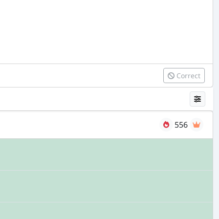
Correct
556