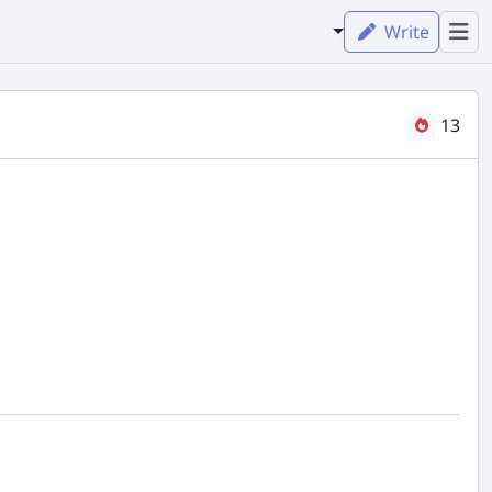
Write
13