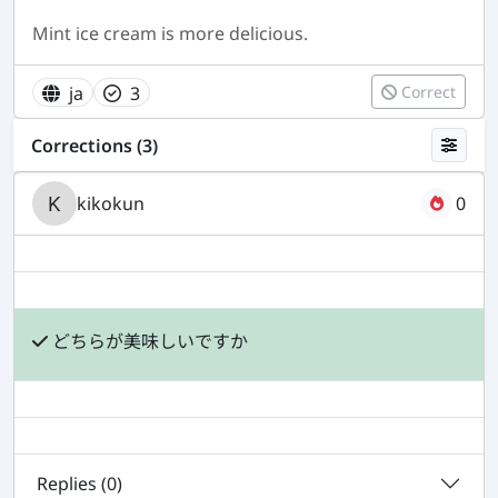
Mint ice cream is more delicious.
ja
3
Correct
Corrections (3)
kikokun
0
どちらが美味しいですか
Replies (
0
)