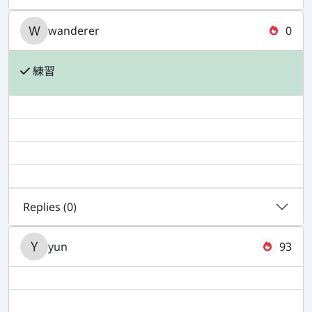
wanderer
0
練習
Replies (
0
)
yun
93