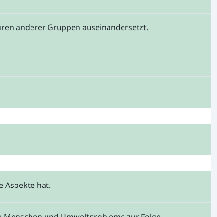
lturen anderer Gruppen auseinandersetzt.
e Aspekte hat.
nige Menschen und Umweltprobleme zur Folge.