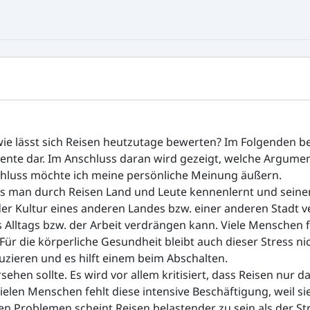
ie lässt sich Reisen heutzutage bewerten? Im Folgenden be
mente dar. Im Anschluss daran wird gezeigt, welche Argum
luss möchte ich meine persönliche Meinung äußern.
ass man durch Reisen Land und Leute kennenlernt und seine
er Kultur eines anderen Landes bzw. einer anderen Stadt ve
 Alltags bzw. der Arbeit verdrängen kann. Viele Menschen f
Für die körperliche Gesundheit bleibt auch dieser Stress 
uzieren und es hilft einem beim Abschalten.
hen sollte. Es wird vor allem kritisiert, dass Reisen nur 
len Menschen fehlt diese intensive Beschäftigung, weil sie
 Problemen scheint Reisen belastender zu sein als der Str